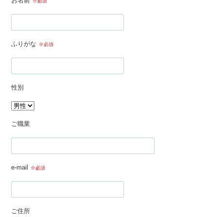
お名前
※必須
ふりがな
※必須
性別
ご職業
e-mail
※必須
ご住所