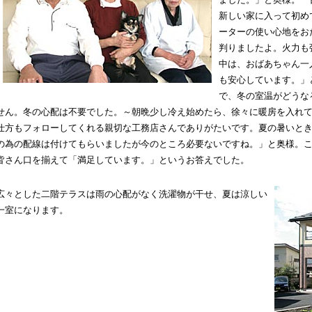
新しい家に入って初め
ーターの使い心地をお
判りましたよ。火力も
中は、おばあちゃん一
も安心しています。」
で、冬の室温がどうな
せん。冬の心配は不要でした。～朝晩少し冷え始めたら、徐々に暖房を入れ
仕方もフォローしてくれる親切な工務店さんでありがたいです。夏の暑いと
の為の配線は付けてもらいましたが今のところ必要ないですね。」と奥様。
皆さん口を揃えて「満足しています。」というお答えでした。
広々とした二階テラスは雨の心配がなく洗濯物が干せ、夏は涼しい
一室になります。