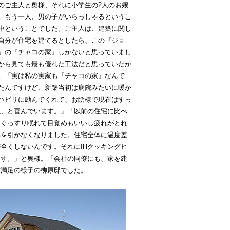
のご主人と奥様、それに小学生の2人のお嬢
。もう一人、男の子がいらっしゃるというこ
中ということでした。ご主人は、建築に関し
自分が住宅を建てるとしたら、この『ジョ
』の『チャコの家』しかないと思っていまし
から見ても最も優れた工法だと思っていたか
。「実は私の実家も『チャコの家』なんで
たんですけど、新築当初は病院みたいに暖か
ハビリに励んでくれて、お陰様で現在はすっ
ね、と喜んでいます。」「以前の住宅に比べ
、ぐっすり眠れて目覚めもいいし疲れがとれ
邪を引かなくなりました。住宅全体に温度差
全くしないんです。それにIHクッキングヒ
ます。」と奥様。「会社の同僚にも、家を建
ご満足の様子の柳原邸でした。