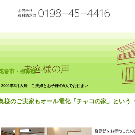
花巻市・柳原邸
2004年3月入居 ご夫婦とお子様の5人でお住まい
奥様のご実家もオール電化「チャコの家」という 
柳原邸をお尋ねしたの