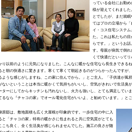
っている会社にお勤め
様が迎えてくれました
とでしたが、まだ就眠
てはプロの立場から「
イ・コス住宅システム
た。これは私たちの目
らです。」というお話
す。母親が病気で倒れ
くて快適だといってリ
かり以前のように元気になりました。こんなに暖かな住宅なら長生きできる
ると朝の快適さに驚きます。寒くて寒くて朝起きるのがつらかったんですが
るような感じがしますね、この家に住んでから。」とご主人。「子供達が風
がないということは本当に暖かくて気持ちがいいし、空気がきれいで生活臭が
ーターにしてからキッチンも汚れないし、火力も強いし、とても満足してい
てるなら『チャコの家』でオール電化住宅がいいよ、と勧めています。」と
柳原邸は、敷地面積も広く大屋根が印象的です。一歩住宅の中に入
ると「チャコの家」特有の暖かさに包まれると共に空気質がとても
ここち良く、全く生活臭が感じられませんでした。施工の良さが随